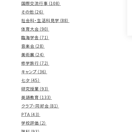
国際交流行事（108）
その他（26）
社会科・生活科見学（88）
体育大会（90）
臨海学舎（71）
音楽会（28）
美術展（24）
修学旅行（72）
キャンプ（36）
七夕（45）
研究授業（93）
英語教育（133）
クラブ・同好会（81）
PTA（43）
学校評価（2）
理科（93）