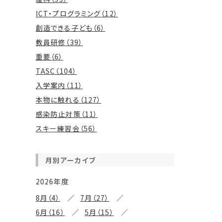
ICT・プログラミング（12）
創造できる子ども（6）
教員研修（39）
重要（6）
TASC（104）
入学案内（11）
本物に触れる（127）
感染防止対策（11）
スキー練習会（56）
月別アーカイブ
2026年度
8月（4）
7月（27）
6月（16）
5月（15）