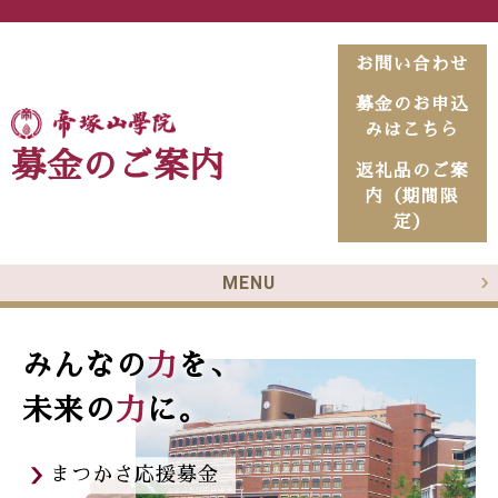
お問い合わせ
募金のお申込
みはこちら
募金のご案内
返礼品のご案
内（期間限
定）
MENU
みんなの
力
を、
「まつかさ応援募金」に
込めた想い
ご協力のお願い
未来の
力
に。
趣旨・要項
まつかさ応援募金
返礼品のご案内（期間限定）