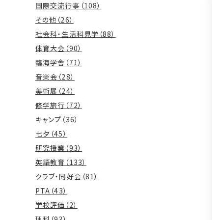
国際交流行事（108）
その他（26）
社会科・生活科見学（88）
体育大会（90）
臨海学舎（71）
音楽会（28）
美術展（24）
修学旅行（72）
キャンプ（36）
七夕（45）
研究授業（93）
英語教育（133）
クラブ・同好会（81）
PTA（43）
学校評価（2）
理科（93）