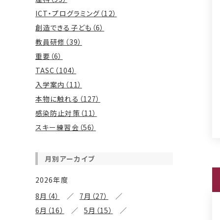
ICT・プログラミング（12）
創造できる子ども（6）
教員研修（39）
重要（6）
TASC（104）
入学案内（11）
本物に触れる（127）
感染防止対策（11）
スキー練習会（56）
月別アーカイブ
2026年度
8月（4）
7月（27）
6月（16）
5月（15）