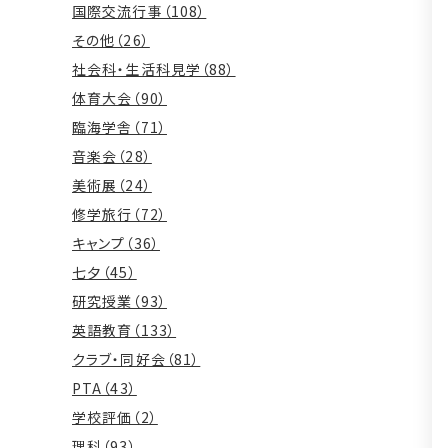
国際交流行事（108）
その他（26）
社会科・生活科見学（88）
体育大会（90）
臨海学舎（71）
音楽会（28）
美術展（24）
修学旅行（72）
キャンプ（36）
七夕（45）
研究授業（93）
英語教育（133）
クラブ・同好会（81）
PTA（43）
学校評価（2）
理科（93）