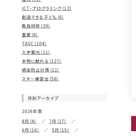
ICT・プログラミング（12）
創造できる子ども（6）
教員研修（39）
重要（6）
TASC（104）
入学案内（11）
本物に触れる（127）
感染防止対策（11）
スキー練習会（56）
月別アーカイブ
2026年度
8月（4）
7月（27）
6月（16）
5月（15）