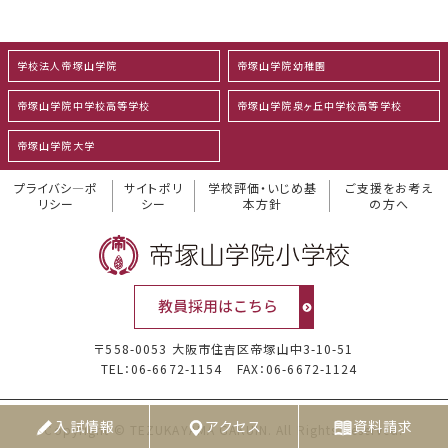
学校法人帝塚山学院
帝塚山学院幼稚園
帝塚山学院中学校高等学校
帝塚山学院泉ヶ丘中学校高等学校
帝塚山学院大学
プライバシ―ポ
サイトポリ
学校評価・いじめ基
ご支援をお考え
リシー
シー
本方針
の方へ
〒558-0053 大阪市住吉区帝塚山中3-10-51
TEL：06-6672-1154
FAX：06-6672-1124
入試情報
アクセス
資料請求
Copyright © TEZUKAYAMA GAKUIN. All Rights Reserved.