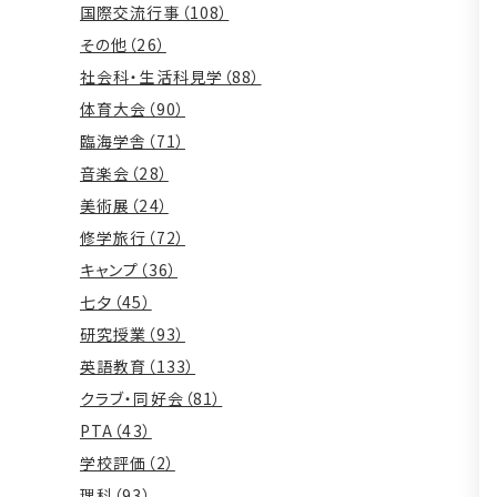
国際交流行事（108）
その他（26）
社会科・生活科見学（88）
体育大会（90）
臨海学舎（71）
音楽会（28）
美術展（24）
修学旅行（72）
キャンプ（36）
七夕（45）
研究授業（93）
英語教育（133）
クラブ・同好会（81）
PTA（43）
学校評価（2）
理科（93）