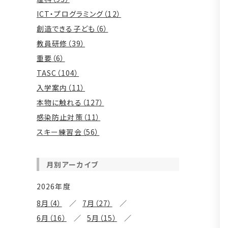
ICT・プログラミング（12）
創造できる子ども（6）
教員研修（39）
重要（6）
TASC（104）
入学案内（11）
本物に触れる（127）
感染防止対策（11）
スキー練習会（56）
月別アーカイブ
2026年度
8月（4）
7月（27）
6月（16）
5月（15）