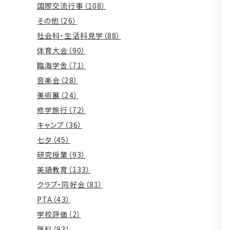
国際交流行事（108）
その他（26）
社会科・生活科見学（88）
体育大会（90）
臨海学舎（71）
音楽会（28）
美術展（24）
修学旅行（72）
キャンプ（36）
七夕（45）
研究授業（93）
英語教育（133）
クラブ・同好会（81）
PTA（43）
学校評価（2）
理科（93）