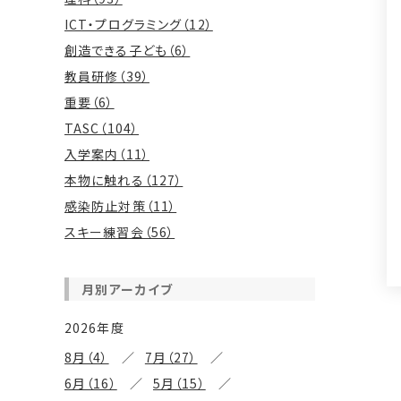
ICT・プログラミング（12）
創造できる子ども（6）
教員研修（39）
重要（6）
TASC（104）
入学案内（11）
本物に触れる（127）
感染防止対策（11）
スキー練習会（56）
月別アーカイブ
2026年度
8月（4）
7月（27）
6月（16）
5月（15）