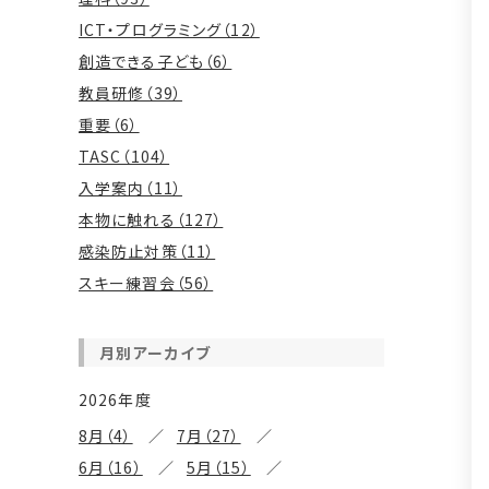
ICT・プログラミング（12）
創造できる子ども（6）
教員研修（39）
重要（6）
TASC（104）
入学案内（11）
本物に触れる（127）
感染防止対策（11）
スキー練習会（56）
月別アーカイブ
2026年度
8月（4）
7月（27）
6月（16）
5月（15）