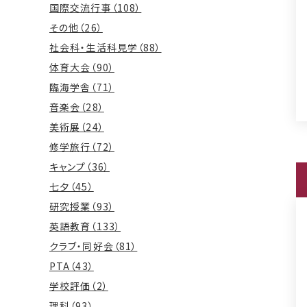
国際交流行事（108）
その他（26）
社会科・生活科見学（88）
体育大会（90）
臨海学舎（71）
音楽会（28）
美術展（24）
修学旅行（72）
キャンプ（36）
七夕（45）
研究授業（93）
英語教育（133）
クラブ・同好会（81）
PTA（43）
学校評価（2）
理科（93）