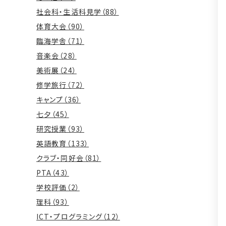
社会科・生活科見学（88）
体育大会（90）
臨海学舎（71）
音楽会（28）
美術展（24）
修学旅行（72）
キャンプ（36）
七夕（45）
研究授業（93）
英語教育（133）
クラブ・同好会（81）
PTA（43）
学校評価（2）
理科（93）
ICT・プログラミング（12）