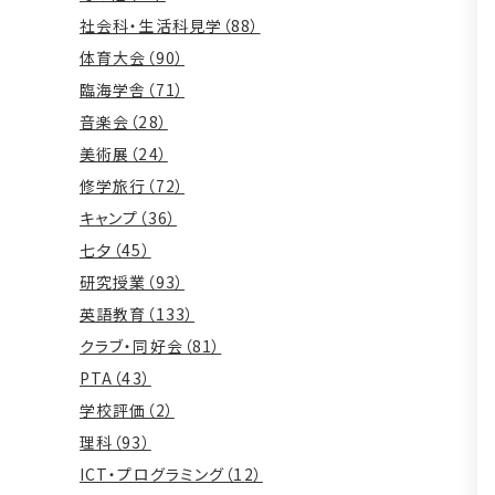
社会科・生活科見学（88）
体育大会（90）
臨海学舎（71）
音楽会（28）
美術展（24）
修学旅行（72）
キャンプ（36）
七夕（45）
研究授業（93）
英語教育（133）
クラブ・同好会（81）
PTA（43）
学校評価（2）
理科（93）
ICT・プログラミング（12）