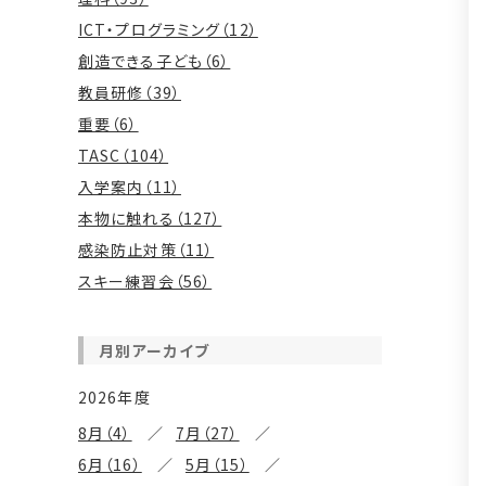
ICT・プログラミング（12）
創造できる子ども（6）
教員研修（39）
重要（6）
TASC（104）
入学案内（11）
本物に触れる（127）
感染防止対策（11）
スキー練習会（56）
月別アーカイブ
2026年度
8月（4）
7月（27）
6月（16）
5月（15）