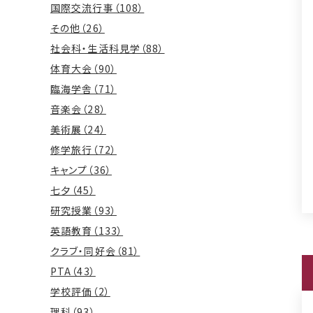
国際交流行事（108）
その他（26）
社会科・生活科見学（88）
体育大会（90）
臨海学舎（71）
音楽会（28）
美術展（24）
修学旅行（72）
キャンプ（36）
七夕（45）
研究授業（93）
英語教育（133）
クラブ・同好会（81）
PTA（43）
学校評価（2）
理科（93）