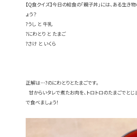
【Q食クイズ】今日の給食の「親子丼」には、ある生き物
ょう？
?うし と 牛乳
?にわとり と たまご
?さけ と いくら
正解は…?のにわとりとたまごです。
甘からいタレで煮たお肉を、トロトロのたまごでとじま
で食べましょう！