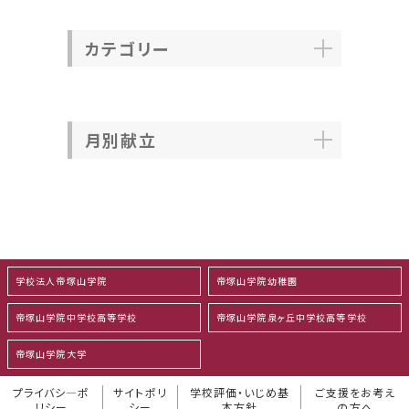
カテゴリー
月別献立
学校法人帝塚山学院
帝塚山学院幼稚園
帝塚山学院中学校高等学校
帝塚山学院泉ヶ丘中学校高等学校
帝塚山学院大学
プライバシ―ポ
サイトポリ
学校評価・いじめ基
ご支援をお考え
リシー
シー
本方針
の方へ