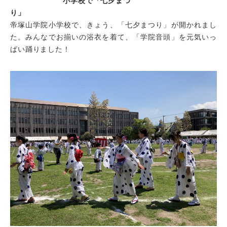
小学校で「七夕まつ
り」
帝塚山学院通信
帝塚山学院小学校で、きょう、「七夕まつり」が開かれまし
証明書発行
た。みんなでお揃いの浴衣を着て、「学院音頭」を元気いっ
アーカイブ
ぱい踊りました！
プライバシーポリシー
サイトポリシー
サイトマップ