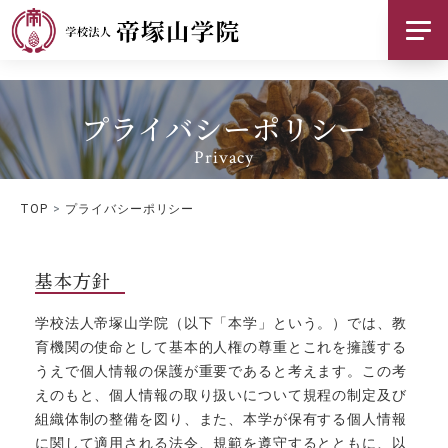
帝塚山学院について
プライバシーポリシー
基本情報
Privacy
お知らせ
TOP
プライバシーポリシー
採用情報
ご支援のお願い
基本方針
学校法人帝塚山学院（以下「本学」という。）では、教
交通アクセス
育機関の使命として基本的人権の尊重とこれを擁護する
うえで個人情報の保護が重要であると考えます。この考
お問い合わせ
えのもと、個人情報の取り扱いについて規程の制定及び
組織体制の整備を図り、また、本学が保有する個人情報
SNS
に関して適用される法令、規範を遵守するとともに、以