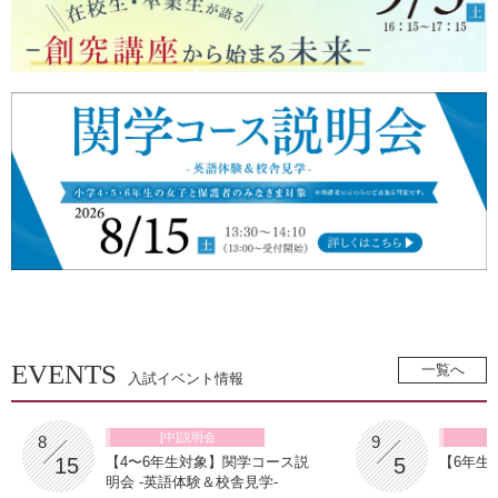
EVENTS
一覧へ
入試イベント情報
/
/
[中]説明会
8
9
15
5
【4〜6年生対象】関学コース説
【6年生
明会 -英語体験＆校舎見学-