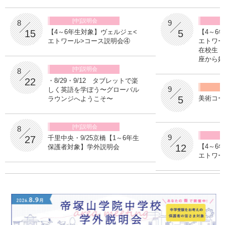
/
/
[中]説明会
9
8
5
15
【4～6
【4～6年生対象】ヴェルジェ<
エトワー
エトワール>コース説明会④
在校生・
座から始
/
[中]説明会
8
22
・8/29・9/12 タブレットで楽
/
9
しく英語を学ぼう〜グローバル
5
美術コー
ラウンジへようこそ〜
/
[中]説明会
8
/
9
27
千里中央・9/25京橋【1～6年生
12
【4～6
保護者対象】学外説明会
エトワー