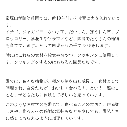
帝塚山学院通信
証明書発行
帝塚山学院幼稚園では、約10年前から食育に力を入れていま
アーカイブ
す。
イチゴ、ジャガイモ、さつま芋、だいこん、ほうれん草、ブ
プライバシーポリシー
ロッコリー、落花生やソラマメなど、園庭でたくさんの植物
サイトポリシー
を育てています。そして園児たちの手で 収穫をします。
サイトマップ
時にはこれらの食材を給食やおやつ、クッキングに使用しま
す。クッキングをするのはもちろん園児たちです。
園では、色々な植物が、種から芽を出し成長し、食材として
調理され、自分たちが「おいしく食べる！」という一連のこ
とを、子どもたちに体験してほしいと思っています。
このような体験学習を通じて、食べることの大切さ、作る難
しさや、作る人への感謝の気持ちなどを少しでも、園児たち
に感じてもらえるように指導しています。