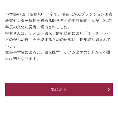
帝塚山学院通信
小学部47回（昭和40年）卒で、現在はがんプレシジョン医療
証明書発行
研究センター所長を務める医学博士の中村祐輔さんが、2021
アーカイブ
年度の文化功労者に選出されました。
プライバシーポリシー
中村さんは、ゲノム・遺伝子解析技術により「オーダーメイ
サイトポリシー
ドのがん治療」を実現するための研究に、長年取り組まれて
サイトマップ
います。
文部科学省によると、遺伝医学・ゲノム医学の分野からの選
出は初となります。
一覧に戻る