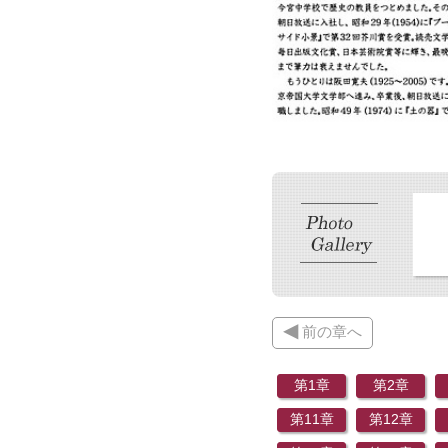
◀
前の章へ
第1章
第2章
第11章
第12章