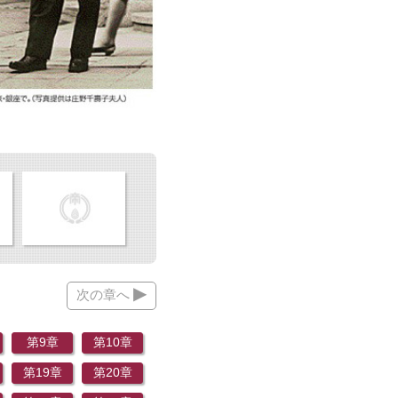
▶
次の章へ
第9章
第10章
第19章
第20章