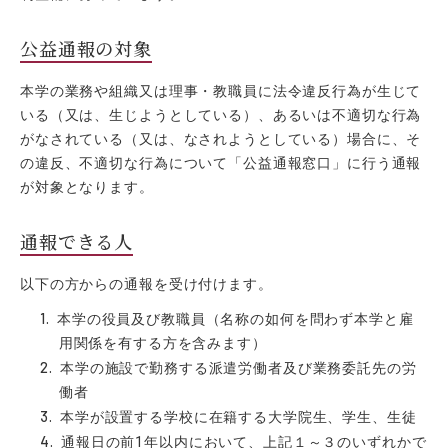
帝塚山学院通信
公益通報の対象
証明書発行
アーカイブ
本学の業務や組織又は理事・教職員に法令違反行為が生じて
いる（又は、生じようとしている）、あるいは不適切な行為
プライバシーポリシー
がなされている（又は、なされようとしている）場合に、そ
サイトポリシー
の違反、不適切な行為について「公益通報窓口」に行う通報
サイトマップ
が対象となります。
通報できる人
以下の方からの通報を受け付けます。
本学の役員及び教職員（名称の如何を問わず本学と雇
用関係を有する方を含みます）
本学の施設で勤務する派遣労働者及び業務委託先の労
働者
本学が設置する学校に在籍する大学院生、学生、生徒
通報日の前1年以内において、上記１～３のいずれかで