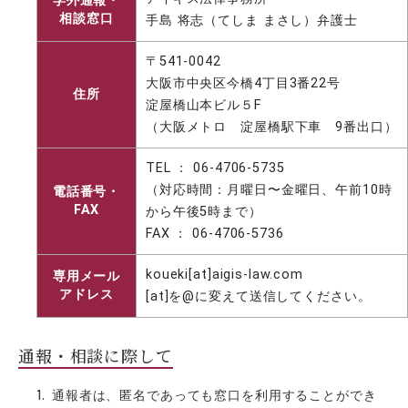
学外通報・
相談窓口
手島 将志（てしま まさし）弁護士
〒541-0042
大阪市中央区今橋4丁目3番22号
住所
淀屋橋山本ビル５F
（大阪メトロ 淀屋橋駅下車 9番出口）
TEL ： 06-4706-5735
（対応時間：月曜日〜金曜日、午前10時
電話番号・
FAX
から午後5時まで）
FAX ： 06-4706-5736
koueki[at]aigis-law.com
専用メール
アドレス
[at]を@に変えて送信してください。
通報・相談に際して
通報者は、匿名であっても窓口を利用することができ