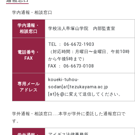
学内通報・相談窓口
学内通報・
学校法人帝塚山学院 内部監査室
相談窓口
TEL ： 06-6672-1903
（対応時間：月曜日〜金曜日、午前10時
電話番号・
FAX
から午後5時まで）
FAX ： 06-6673-0108
koueki-tuhou-
専用メール
sodan[at]tezukayama.ac.jp
アドレス
[at]を@に変えて送信してください。
学外通報・相談窓口‥‥‥本学が学外に委託した通報窓口で
す。
アイギス法律事務所