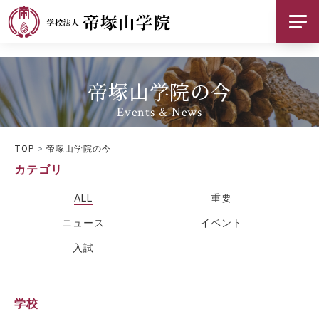
帝塚山学院について
帝塚山学院の今
基本情報
Events & News
お知らせ
TOP
帝塚山学院の今
採用情報
カテゴリ
ご支援のお願い
ALL
重要
ニュース
イベント
交通アクセス
入試
お問い合わせ
学校
SNS