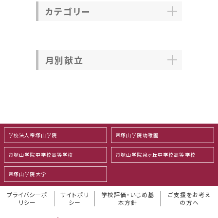
カテゴリー
月別献立
学校法人帝塚山学院
帝塚山学院幼稚園
帝塚山学院中学校高等学校
帝塚山学院泉ヶ丘中学校高等学校
帝塚山学院大学
プライバシ―ポ
サイトポリ
学校評価・いじめ基
ご支援をお考え
リシー
シー
本方針
の方へ