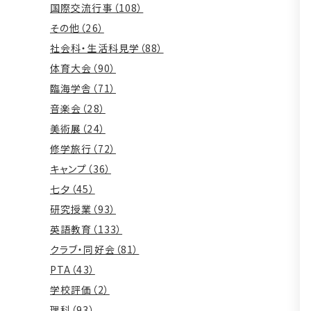
国際交流行事（108）
その他（26）
社会科・生活科見学（88）
体育大会（90）
臨海学舎（71）
音楽会（28）
美術展（24）
修学旅行（72）
キャンプ（36）
七夕（45）
研究授業（93）
英語教育（133）
クラブ・同好会（81）
PTA（43）
学校評価（2）
理科（93）