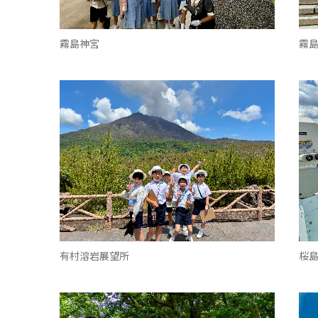
霧島神宮
霧
有村溶岩展望所
桜島