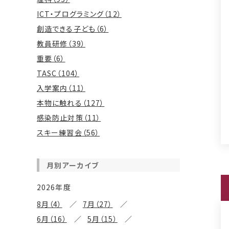
ICT・プログラミング（12）
創造できる子ども（6）
教員研修（39）
重要（6）
TASC（104）
入学案内（11）
本物に触れる（127）
感染防止対策（11）
スキー練習会（56）
月別アーカイブ
2026年度
8月（4）
7月（27）
6月（16）
5月（15）