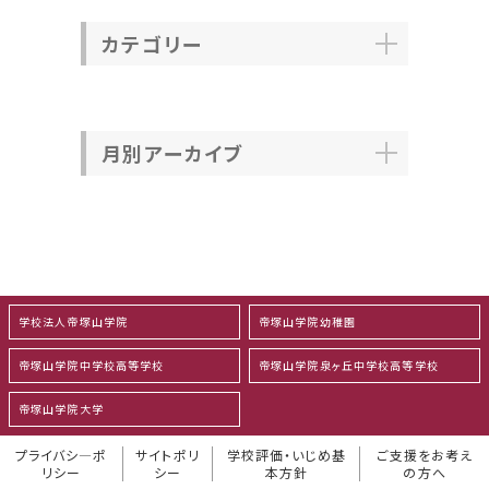
カテゴリー
月別アーカイブ
学校法人帝塚山学院
帝塚山学院幼稚園
帝塚山学院中学校高等学校
帝塚山学院泉ヶ丘中学校高等学校
帝塚山学院大学
プライバシ―ポ
サイトポリ
学校評価・いじめ基
ご支援をお考え
リシー
シー
本方針
の方へ