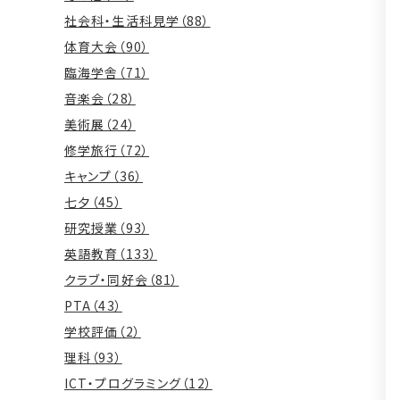
社会科・生活科見学（88）
体育大会（90）
臨海学舎（71）
音楽会（28）
美術展（24）
修学旅行（72）
キャンプ（36）
七夕（45）
研究授業（93）
英語教育（133）
クラブ・同好会（81）
PTA（43）
学校評価（2）
理科（93）
ICT・プログラミング（12）