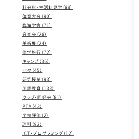
社会科・生活科見学（88）
体育大会（90）
臨海学舎（71）
音楽会（28）
美術展（24）
修学旅行（72）
キャンプ（36）
七夕（45）
研究授業（93）
英語教育（133）
クラブ・同好会（81）
PTA（43）
学校評価（2）
理科（93）
ICT・プログラミング（12）