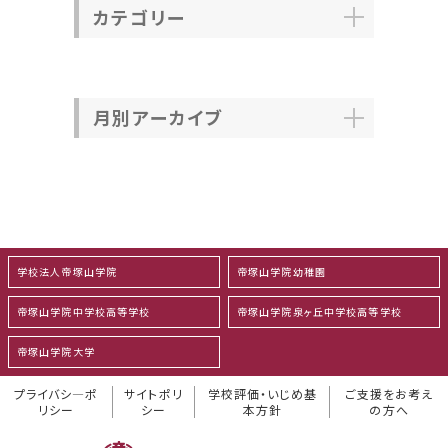
カテゴリー
月別アーカイブ
学校法人帝塚山学院
帝塚山学院幼稚園
帝塚山学院中学校高等学校
帝塚山学院泉ヶ丘中学校高等学校
帝塚山学院大学
プライバシ―ポ
サイトポリ
学校評価・いじめ基
ご支援をお考え
リシー
シー
本方針
の方へ