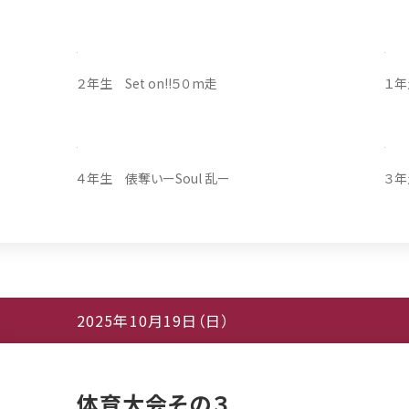
２年生 Set on!!５０m走
１