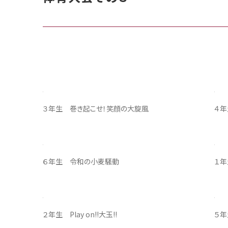
４年生 俵奪いーSoul 乱ー
３年
2025年10月19日（日）
体育大会その３