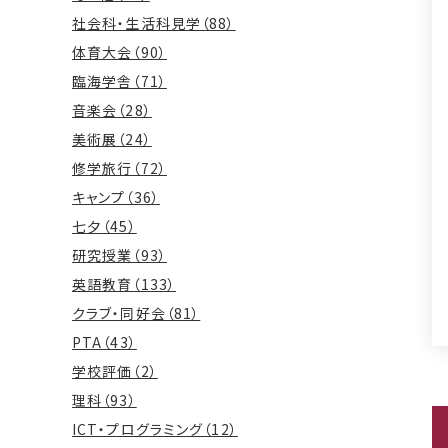
社会科・生活科見学（88）
体育大会（90）
臨海学舎（71）
音楽会（28）
美術展（24）
修学旅行（72）
キャンプ（36）
七夕（45）
研究授業（93）
英語教育（133）
クラブ・同好会（81）
PTA（43）
学校評価（2）
理科（93）
ICT・プログラミング（12）