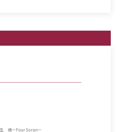
生 ８０m走ーSoul Runー