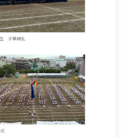
年生 才華繚乱
会式