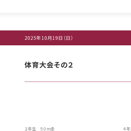
３年生 巻き起こせ！笑顔の大旋風
４年