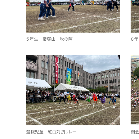
５年生 帝塚山 秋の陣
６
選抜児童 紅白対抗リレー
閉