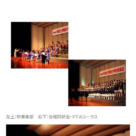
左上：吹奏楽部 右下：合唱同好会・ＰＴＡコーラス