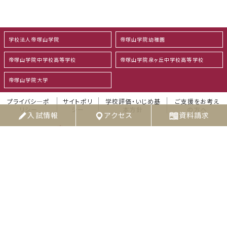
学校法人帝塚山学院
帝塚山学院幼稚園
帝塚山学院中学校高等学校
帝塚山学院泉ヶ丘中学校高等学校
帝塚山学院大学
プライバシ―ポ
サイトポリ
学校評価・いじめ基
ご支援をお考え
リシー
シー
本方針
の方へ
入試情報
アクセス
資料請求
〒558-0053 大阪市住吉区帝塚山中3-10-51
TEL：06-6672-1154
FAX：06-6672-1124
Copyright © TEZUKAYAMA GAKUIN. All Rights Reserved.