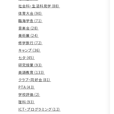
社会科・生活科見学（88）
体育大会（90）
臨海学舎（71）
音楽会（28）
美術展（24）
修学旅行（72）
キャンプ（36）
七夕（45）
研究授業（93）
英語教育（133）
クラブ・同好会（81）
PTA（43）
学校評価（2）
理科（93）
ICT・プログラミング（12）