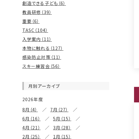
創造できる子ども（6）
教員研修（39）
重要（6）
TASC（104）
入学案内（11）
本物に触れる（127）
感染防止対策（11）
スキー練習会（56）
月別アーカイブ
2026年度
8月（4）
7月（27）
6月（16）
5月（15）
4月（21）
3月（28）
2月（25）
1月（15）