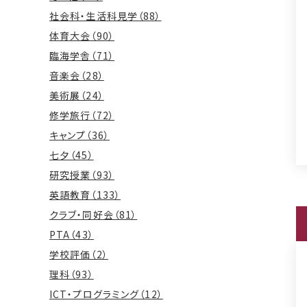
社会科・生活科見学（88）
体育大会（90）
臨海学舎（71）
音楽会（28）
美術展（24）
修学旅行（72）
キャンプ（36）
七夕（45）
研究授業（93）
英語教育（133）
クラブ・同好会（81）
PTA（43）
学校評価（2）
理科（93）
ICT・プログラミング（12）