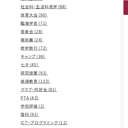
社会科・生活科見学（88）
体育大会（90）
臨海学舎（71）
音楽会（28）
美術展（24）
修学旅行（72）
キャンプ（36）
七夕（45）
研究授業（93）
英語教育（133）
クラブ・同好会（81）
PTA（43）
学校評価（2）
理科（93）
ICT・プログラミング（12）