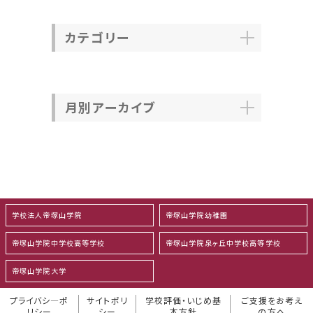
カテゴリー
月別アーカイブ
学校法人帝塚山学院
帝塚山学院幼稚園
帝塚山学院中学校高等学校
帝塚山学院泉ヶ丘中学校高等学校
帝塚山学院大学
プライバシ―ポ
サイトポリ
学校評価・いじめ基
ご支援をお考え
リシー
シー
本方針
の方へ