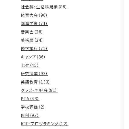
社会科・生活科見学（88）
体育大会（90）
臨海学舎（71）
音楽会（28）
美術展（24）
修学旅行（72）
キャンプ（36）
七夕（45）
研究授業（93）
英語教育（133）
クラブ・同好会（81）
PTA（43）
学校評価（2）
理科（93）
ICT・プログラミング（12）