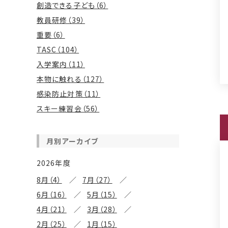
創造できる子ども（6）
教員研修（39）
重要（6）
TASC（104）
入学案内（11）
本物に触れる（127）
感染防止対策（11）
スキー練習会（56）
月別アーカイブ
2026年度
8月（4）
7月（27）
6月（16）
5月（15）
4月（21）
3月（28）
2月（25）
1月（15）