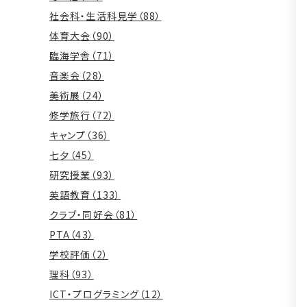
社会科・生活科見学（88）
体育大会（90）
臨海学舎（71）
音楽会（28）
美術展（24）
修学旅行（72）
キャンプ（36）
七夕（45）
研究授業（93）
英語教育（133）
クラブ・同好会（81）
PTA（43）
学校評価（2）
理科（93）
ICT・プログラミング（12）