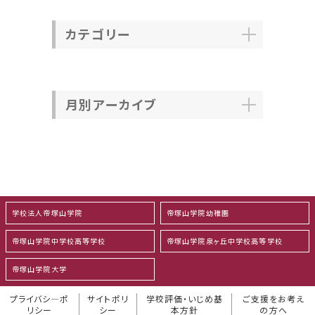
カテゴリー
月別アーカイブ
学校法人帝塚山学院
帝塚山学院幼稚園
帝塚山学院中学校高等学校
帝塚山学院泉ヶ丘中学校高等学校
帝塚山学院大学
プライバシ―ポ
サイトポリ
学校評価・いじめ基
ご支援をお考え
リシー
シー
本方針
の方へ