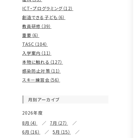
ICT・プログラミング（12）
創造できる子ども（6）
教員研修（39）
重要（6）
TASC（104）
入学案内（11）
本物に触れる（127）
感染防止対策（11）
スキー練習会（56）
月別アーカイブ
2026年度
8月（4）
7月（27）
6月（16）
5月（15）