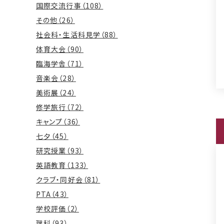
国際交流行事（108）
その他（26）
社会科・生活科見学（88）
体育大会（90）
臨海学舎（71）
音楽会（28）
美術展（24）
修学旅行（72）
キャンプ（36）
七夕（45）
研究授業（93）
英語教育（133）
クラブ・同好会（81）
PTA（43）
学校評価（2）
理科（93）