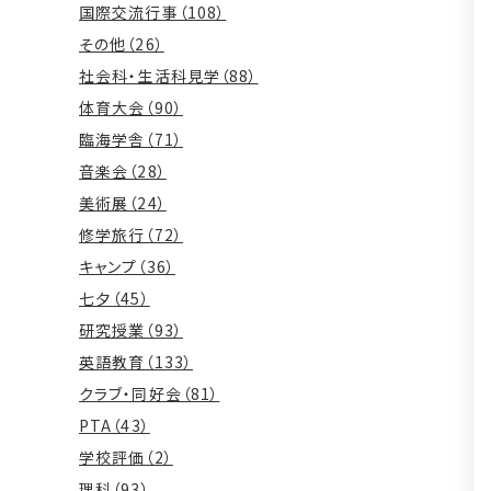
国際交流行事（108）
その他（26）
社会科・生活科見学（88）
体育大会（90）
臨海学舎（71）
音楽会（28）
美術展（24）
修学旅行（72）
キャンプ（36）
七夕（45）
研究授業（93）
英語教育（133）
クラブ・同好会（81）
PTA（43）
学校評価（2）
理科（93）