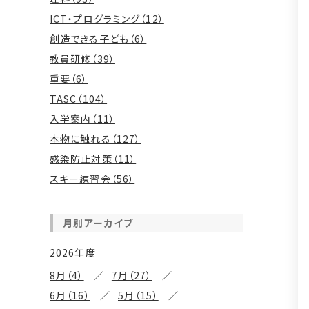
ICT・プログラミング（12）
創造できる子ども（6）
教員研修（39）
重要（6）
TASC（104）
入学案内（11）
本物に触れる（127）
感染防止対策（11）
スキー練習会（56）
月別アーカイブ
2026年度
8月（4）
7月（27）
6月（16）
5月（15）