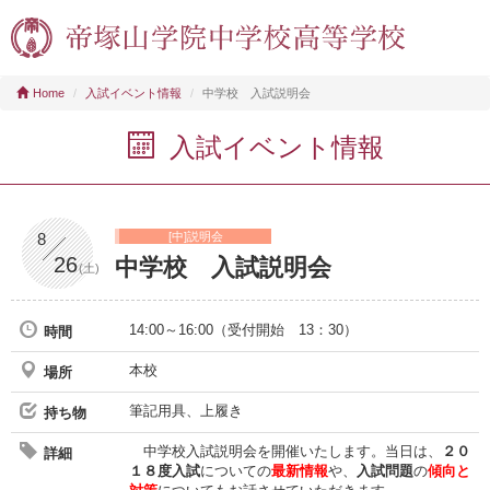
Home
入試イベント情報
中学校 入試説明会
入試イベント情報
8
[中]説明会
26
中学校 入試説明会
(土)
14:00～16:00（受付開始 13：30）
時間
本校
場所
筆記用具、上履き
持ち物
中学校入試説明会を開催いたします。当日は、
２０
詳細
１８度入試
についての
最新情報
や、
入試問題
の
傾向と